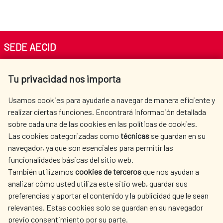
SEDE AECID
Av. Reyes Católicos 4 - 28040 Madrid
Tu privacidad nos importa
Tel. +34 900 20 30 54​​​​​​​
centro.informacion@aecid.es
Usamos cookies para ayudarle a navegar de manera eficiente y
realizar ciertas funciones. Encontrará información detallada
sobre cada una de las cookies en las políticas de cookies.
AECID
WHERE DO WE COOPERATE?
Las cookies categorizadas como
técnicas
se guardan en su
SPANISH HUMANITARIAN
PRESS ROOM
navegador, ya que son esenciales para permitir las
ACTION
funcionalidades básicas del sitio web.
También utilizamos
cookies de terceros
que nos ayudan a
CULTURE AND SCIENCE
LIBRARY
analizar cómo usted utiliza este sitio web, guardar sus
preferencias y aportar el contenido y la publicidad que le sean
relevantes. Estas cookies solo se guardan en su navegador
previo consentimiento por su parte.