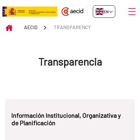
Skip to Main Content
Open
EN-GB
Transparency
INICIO
AECID
TRANSPARENCY
Transparencia
Información Institucional, Organizativa y
de Planificación