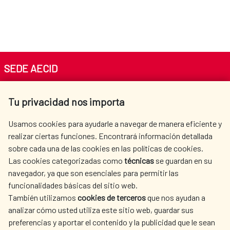
SEDE AECID
Av. Reyes Católicos 4 - 28040 Madrid
Tu privacidad nos importa
Tel. +34 900 20 30 54​​​​​​​
centro.informacion@aecid.es
Usamos cookies para ayudarle a navegar de manera eficiente y
realizar ciertas funciones. Encontrará información detallada
sobre cada una de las cookies en las políticas de cookies.
AECID
WHERE DO WE COOPERATE?
Las cookies categorizadas como
técnicas
se guardan en su
SPANISH HUMANITARIAN
PRESS ROOM
navegador, ya que son esenciales para permitir las
ACTION
funcionalidades básicas del sitio web.
CULTURE AND SCIENCE
LIBRARY
También utilizamos
cookies de terceros
que nos ayudan a
analizar cómo usted utiliza este sitio web, guardar sus
preferencias y aportar el contenido y la publicidad que le sean