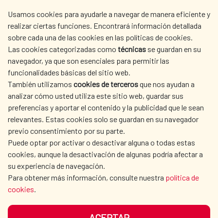
centro.informacion@aecid.es
Usamos cookies para ayudarle a navegar de manera eficiente y
realizar ciertas funciones. Encontrará información detallada
sobre cada una de las cookies en las políticas de cookies.
AECID
WHERE DO WE COOPERATE?
Las cookies categorizadas como
técnicas
se guardan en su
SPANISH HUMANITARIAN
PRESS ROOM
navegador, ya que son esenciales para permitir las
ACTION
funcionalidades básicas del sitio web.
CULTURE AND SCIENCE
LIBRARY
También utilizamos
cookies de terceros
que nos ayudan a
analizar cómo usted utiliza este sitio web, guardar sus
preferencias y aportar el contenido y la publicidad que le sean
relevantes. Estas cookies solo se guardan en su navegador
previo consentimiento por su parte.
Puede optar por activar o desactivar alguna o todas estas
OUR SOCIAL MEDIA
cookies, aunque la desactivación de algunas podría afectar a
su experiencia de navegación.
Para obtener más información, consulte nuestra
política de
cookies
.
ACEPTAR