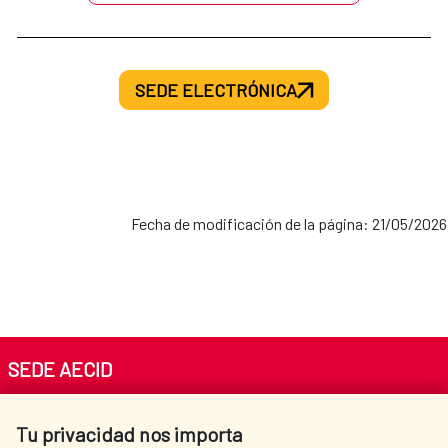
SEDE ELECTRÓNICA
Fecha de modificación de la página: 21/05/2026
SEDE AECID
Av. Reyes Católicos 4 - 28040 Madrid
Tu privacidad nos importa
Tel. +34 900 20 30 54​​​​​​​