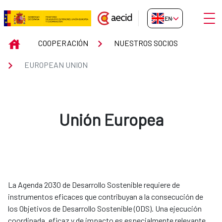
Skip to Main Content
Open
EN-GB
EUROPEAN UNION
INICIO
COOPERACIÓN
NUESTROS SOCIOS
EUROPEAN UNION
Unión Europea
La Agenda 2030 de Desarrollo Sostenible requiere de
instrumentos eficaces que contribuyan a la consecución de
los Objetivos de Desarrollo Sostenible (ODS). Una ejecución
coordinada, eficaz y de impacto es especialmente relevante