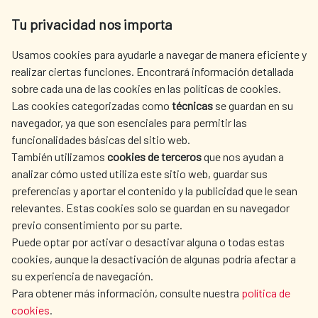
Av. Reyes Católicos 4 - 28040 Madrid
Tu privacidad nos importa
Tel. +34 900 20 30 54​​​​​​​
centro.informacion@aecid.es
Usamos cookies para ayudarle a navegar de manera eficiente y
realizar ciertas funciones. Encontrará información detallada
sobre cada una de las cookies en las políticas de cookies.
AECID
WHERE DO WE COOPERATE?
Las cookies categorizadas como
técnicas
se guardan en su
SPANISH HUMANITARIAN
PRESS ROOM
navegador, ya que son esenciales para permitir las
ACTION
funcionalidades básicas del sitio web.
CULTURE AND SCIENCE
LIBRARY
También utilizamos
cookies de terceros
que nos ayudan a
analizar cómo usted utiliza este sitio web, guardar sus
preferencias y aportar el contenido y la publicidad que le sean
relevantes. Estas cookies solo se guardan en su navegador
previo consentimiento por su parte.
Puede optar por activar o desactivar alguna o todas estas
OUR SOCIAL MEDIA
cookies, aunque la desactivación de algunas podría afectar a
su experiencia de navegación.
Para obtener más información, consulte nuestra
política de
cookies
.