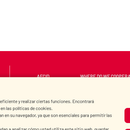
AECID
WHERE DO WE COOPER
PRESS ROOM
CULTURE AND SCIEN
iciente y realizar ciertas funciones. Encontrará
en las políticas de cookies.
an en su navegador, ya que son esenciales para permitir las
O
dan a analizar cómo usted utiliza este sitio web, guardar