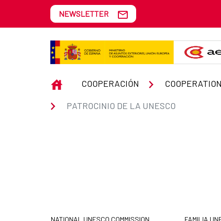
Skip to Main Content
NEWSLETTER
Patrocinio de la UNESCO
INICIO
COOPERACIÓN
COOPERATION
PATROCINIO DE LA UNESCO
NATIONAL UNESCO COMMISSION
FAMILIA U