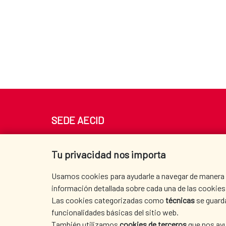
SEDE AECID
Av. Reyes Católicos 4 - 28040 Madrid
Tel. +34 900 20 30 54​​​​​​​
Tu privacidad nos importa
centro.informacion@aecid.es
Usamos cookies para ayudarle a navegar de manera ef
información detallada sobre cada una de las cookies 
Las cookies categorizadas como
técnicas
se guard
funcionalidades básicas del sitio web.
También utilizamos
cookies de terceros
que nos ayu