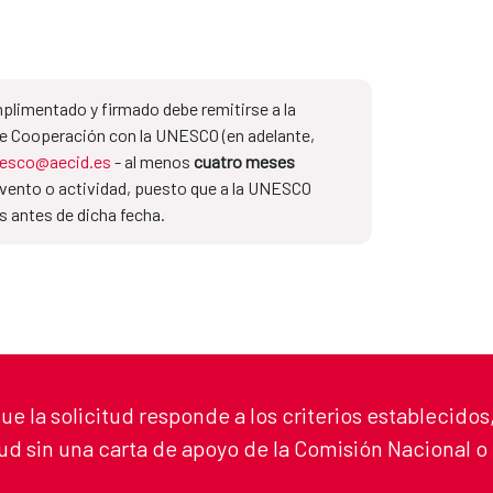
plimentado y firmado debe remitirse a la
e Cooperación con la UNESCO (en adelante,
nesco@aecid.es
​​​​​​​ - al menos
cuatro meses
l evento o actividad, puesto que a la UNESCO
s antes de dicha fecha.
e la solicitud responde a los criterios establecidos,
d sin una carta de apoyo de la Comisión Nacional 