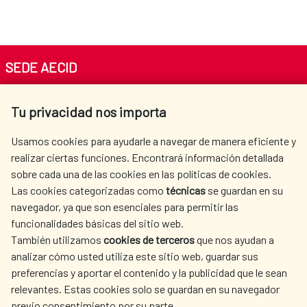
SEDE AECID
Av. Reyes Católicos 4 - 28040 Madrid
Tu privacidad nos importa
Tel. +34 900 20 30 54​​​​​​​
centro.informacion@aecid.es
Usamos cookies para ayudarle a navegar de manera eficiente y
realizar ciertas funciones. Encontrará información detallada
sobre cada una de las cookies en las políticas de cookies.
AECID
WHERE DO WE COOPERATE?
Las cookies categorizadas como
técnicas
se guardan en su
SPANISH HUMANITARIAN
PRESS ROOM
navegador, ya que son esenciales para permitir las
ACTION
funcionalidades básicas del sitio web.
CULTURE AND SCIENCE
LIBRARY
También utilizamos
cookies de terceros
que nos ayudan a
analizar cómo usted utiliza este sitio web, guardar sus
preferencias y aportar el contenido y la publicidad que le sean
relevantes. Estas cookies solo se guardan en su navegador
previo consentimiento por su parte.