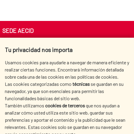
SEDE AECID
Av. Reyes Católicos 4 - 28040 Madrid
Tu privacidad nos importa
Tel. +34 900 20 30 54​​​​​​​
centro.informacion@aecid.es
Usamos cookies para ayudarle a navegar de manera eficiente y
realizar ciertas funciones. Encontrará información detallada
sobre cada una de las cookies en las políticas de cookies.
AECID
WHERE DO WE COOPERATE?
Las cookies categorizadas como
técnicas
se guardan en su
SPANISH HUMANITARIAN
PRESS ROOM
navegador, ya que son esenciales para permitir las
ACTION
funcionalidades básicas del sitio web.
También utilizamos
cookies de terceros
que nos ayudan a
CULTURE AND SCIENCE
LIBRARY
analizar cómo usted utiliza este sitio web, guardar sus
preferencias y aportar el contenido y la publicidad que le sean
relevantes. Estas cookies solo se guardan en su navegador