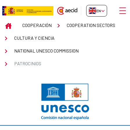
Skip to Main Content
Open
EN-GB
Patrocinios
INICIO
COOPERACIÓN
COOPERATION SECTORS
CULTURA Y CIENCIA
NATIONAL UNESCO COMMISSION
PATROCINIOS