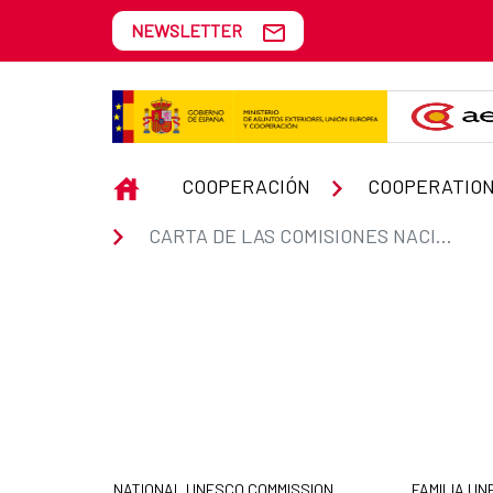
Skip to Main Content
NEWSLETTER
Carta de las Comisiones Naciona
INICIO
COOPERACIÓN
COOPERATION
CARTA DE LAS COMISIONES NACIONALES
NATIONAL UNESCO COMMISSION
FAMILIA U