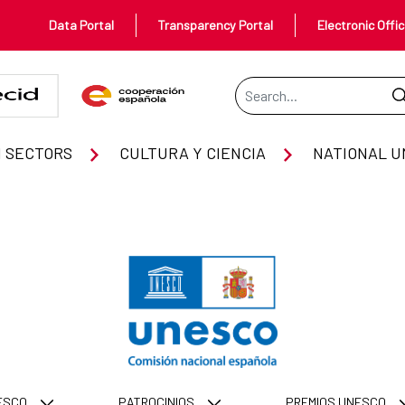
Data Portal
Transparency Portal
Electronic Offi
Search Bar
les
 SECTORS
CULTURA Y CIENCIA
NATIONAL U
NESCO
PATROCINIOS
PREMIOS UNESCO