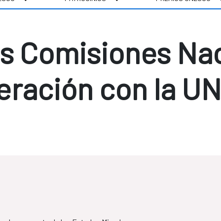
as Comisiones Na
eración con la U