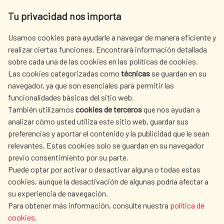
Av. Reyes Católicos 4 - 28040 Madrid
Tu privacidad nos importa
Tel. +34 900 20 30 54​​​​​​​
centro.informacion@aecid.es
Usamos cookies para ayudarle a navegar de manera eficiente y
realizar ciertas funciones. Encontrará información detallada
sobre cada una de las cookies en las políticas de cookies.
AECID
WHERE DO WE COOPERATE?
Las cookies categorizadas como
técnicas
se guardan en su
SPANISH HUMANITARIAN
PRESS ROOM
navegador, ya que son esenciales para permitir las
ACTION
funcionalidades básicas del sitio web.
También utilizamos
cookies de terceros
que nos ayudan a
CULTURE AND SCIENCE
LIBRARY
analizar cómo usted utiliza este sitio web, guardar sus
preferencias y aportar el contenido y la publicidad que le sean
relevantes. Estas cookies solo se guardan en su navegador
previo consentimiento por su parte.
Puede optar por activar o desactivar alguna o todas estas
OUR SOCIAL MEDIA
cookies, aunque la desactivación de algunas podría afectar a
su experiencia de navegación.
Para obtener más información, consulte nuestra
política de
cookies
.