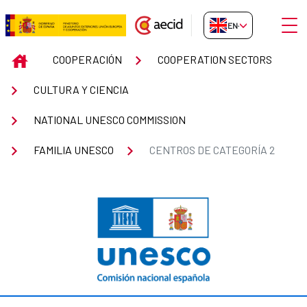
Skip to Main Content
Open
EN-GB
Centros de categoría 2
INICIO
COOPERACIÓN
COOPERATION SECTORS
CULTURA Y CIENCIA
NATIONAL UNESCO COMMISSION
FAMILIA UNESCO
CENTROS DE CATEGORÍA 2