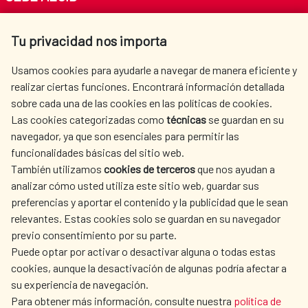
Av. Reyes Católicos 4 - 28040 Madrid
Tu privacidad nos importa
Tel. +34 900 20 30 54​​​​​​​
centro.informacion@aecid.es
Usamos cookies para ayudarle a navegar de manera eficiente y
realizar ciertas funciones. Encontrará información detallada
sobre cada una de las cookies en las políticas de cookies.
AECID
WHERE DO WE COOPERATE?
Las cookies categorizadas como
técnicas
se guardan en su
SPANISH HUMANITARIAN
PRESS ROOM
navegador, ya que son esenciales para permitir las
ACTION
funcionalidades básicas del sitio web.
CULTURE AND SCIENCE
LIBRARY
También utilizamos
cookies de terceros
que nos ayudan a
analizar cómo usted utiliza este sitio web, guardar sus
preferencias y aportar el contenido y la publicidad que le sean
relevantes. Estas cookies solo se guardan en su navegador
previo consentimiento por su parte.
Puede optar por activar o desactivar alguna o todas estas
OUR SOCIAL MEDIA
cookies, aunque la desactivación de algunas podría afectar a
su experiencia de navegación.
Para obtener más información, consulte nuestra
política de