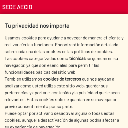
SEDE AECID
Av. Reyes Católicos 4 - 28040 Madrid
Tu privacidad nos importa
Tel. +34 900 20 30 54​​​​​​​
centro.informacion@aecid.es
Usamos cookies para ayudarle a navegar de manera eficiente y
realizar ciertas funciones. Encontrará información detallada
sobre cada una de las cookies en las políticas de cookies.
AECID
WHERE DO WE COOPERATE?
Las cookies categorizadas como
técnicas
se guardan en su
SPANISH HUMANITARIAN
PRESS ROOM
navegador, ya que son esenciales para permitir las
ACTION
funcionalidades básicas del sitio web.
CULTURE AND SCIENCE
LIBRARY
También utilizamos
cookies de terceros
que nos ayudan a
analizar cómo usted utiliza este sitio web, guardar sus
preferencias y aportar el contenido y la publicidad que le sean
relevantes. Estas cookies solo se guardan en su navegador
previo consentimiento por su parte.
Puede optar por activar o desactivar alguna o todas estas
OUR SOCIAL MEDIA
cookies, aunque la desactivación de algunas podría afectar a
su experiencia de navegación.