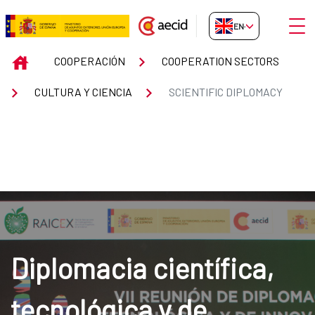
Skip to Main Content
Open
EN-GB
SCIENTIFIC DIPLOMACY
INICIO
COOPERACIÓN
COOPERATION SECTORS
CULTURA Y CIENCIA
SCIENTIFIC DIPLOMACY
Diplomacia científica,
tecnológica y de