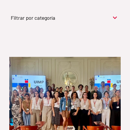
Filtrar por categoría
Cooperación para el desarrollo (909)
Cultura y desarrollo (744)
Acción humanitaria (531)
Objetivos de Desarrollo Sostenible (524)
Género (500)
AMÉRICA LATINA Y CARIBE (490)
España (486)
Agua y saneamiento (333)
Salud (265)
Educación (225)