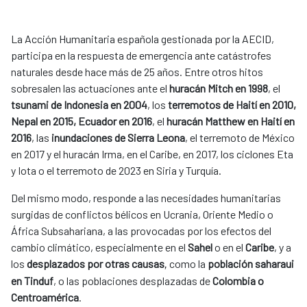
La Acción Humanitaria española gestionada por la AECID,
participa en la respuesta de emergencia ante catástrofes
naturales desde hace más de 25 años. Entre otros hitos
sobresalen las actuaciones ante el
huracán Mitch en 1998
, el
tsunami de Indonesia en 2004
, los
terremotos de Haití en 2010,
Nepal en 2015, Ecuador en 2016
, el
huracán Matthew en Haití en
2016
, las
inundaciones de Sierra Leona
, el terremoto de México
en 2017 y el huracán Irma, en el Caribe, en 2017, los ciclones Eta
y Iota o el terremoto de 2023 en Siria y Turquía.
Del mismo modo, responde a las necesidades humanitarias
surgidas de conflictos bélicos en Ucrania, Oriente Medio o
África Subsahariana, a las provocadas por los efectos del
cambio climático, especialmente en el
Sahel
o en el
Caribe
, y a
los
desplazados por otras causas
como la
población saharaui
,
en Tinduf
, o las poblaciones desplazadas de
Colombia o
Centroamérica
.