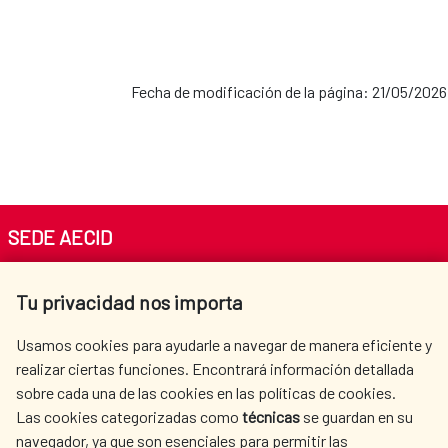
Fecha de modificación de la página: 21/05/2026
SEDE AECID
Av. Reyes Católicos 4 - 28040 Madrid
Tu privacidad nos importa
Tel. +34 900 20 30 54​​​​​​​
centro.informacion@aecid.es
Usamos cookies para ayudarle a navegar de manera eficiente y
realizar ciertas funciones. Encontrará información detallada
sobre cada una de las cookies en las políticas de cookies.
AECID
WHERE DO WE COOPERATE?
Las cookies categorizadas como
técnicas
se guardan en su
SPANISH HUMANITARIAN
PRESS ROOM
navegador, ya que son esenciales para permitir las