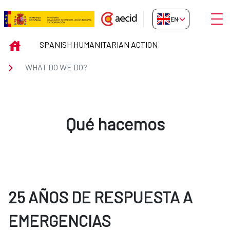
Skip to Main Content
Open
EN-GB
WHAT DO WE DO?
INICIO
SPANISH HUMANITARIAN ACTION
WHAT DO WE DO?
Qué hacemos
25 AÑOS DE RESPUESTA A
EMERGENCIAS