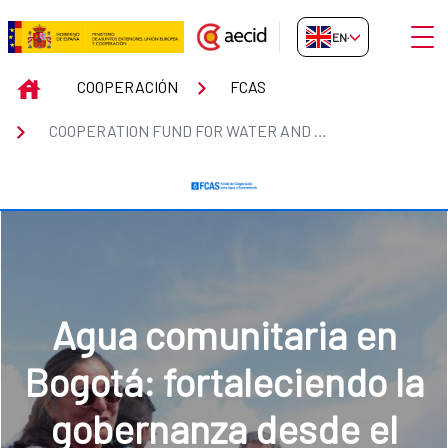
Skip to Main Content
Open
EN-GB
COOPERATION FUND FOR WATER 
INICIO
COOPERACIÓN
FCAS
COOPERATION FUND FOR WATER AND SANITATION. (FCAS)
Diálogos sobre agua,
género y desarrollo
urbano