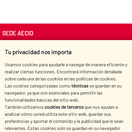
SEDE AECID
Av. Reyes Católicos 4 - 28040 Madrid
Tu privacidad nos importa
Tel. +34 900 20 30 54​​​​​​​
centro.informacion@aecid.es
Usamos cookies para ayudarle a navegar de manera eficiente y
realizar ciertas funciones. Encontrará información detallada
sobre cada una de las cookies en las políticas de cookies.
AECID
WHERE DO WE COOPERATE?
Las cookies categorizadas como
técnicas
se guardan en su
SPANISH HUMANITARIAN
PRESS ROOM
navegador, ya que son esenciales para permitir las
ACTION
funcionalidades básicas del sitio web.
CULTURE AND SCIENCE
LIBRARY
También utilizamos
cookies de terceros
que nos ayudan a
analizar cómo usted utiliza este sitio web, guardar sus
preferencias y aportar el contenido y la publicidad que le sean
relevantes. Estas cookies solo se guardan en su navegador