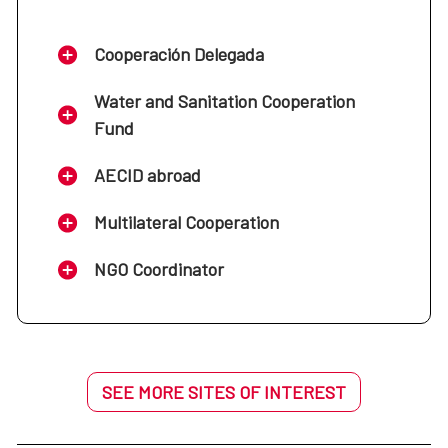
Los Premios Internacionales Rey Sejong y Confucio de
Alfabetización de la UNESCO recompensan proyectos y
Cooperación Delegada
programas emprendidos por gobiernos, organizaciones
no gubernamentales y particulares de todo el mundo con
Water and Sanitation Cooperation
base en la excelencia y la innovación en el campo de la
Fund
alfabetización.
El Premio Rey Sejong presta especial atención al
AECID abroad
desarrollo de la alfabetización basada en la lengua
materna.
Multilateral Cooperation
El Premio Confucio de Alfabetización presta especial
NGO Coordinator
atención a la alfabetización funcional, aprovechando los
entornos tecnológicos, en apoyo de los adultos de las
zonas rurales y de los jóvenes no escolarizados.
SEE MORE SITES OF INTEREST
UNESCO International Literacy
Prizes | UNESCO