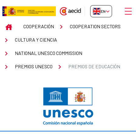
Skip to Main Content
Open
EN-GB
Premios de Educación
INICIO
COOPERACIÓN
COOPERATION SECTORS
CULTURA Y CIENCIA
NATIONAL UNESCO COMMISSION
PREMIOS UNESCO
PREMIOS DE EDUCACIÓN