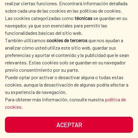
realizar ciertas funciones. Encontrará información detallada
las niñas y las mujeres | UNESCO
sobre cada una de las cookies en las políticas de cookies.
AECID
WHERE DO WE COOPERATE?
Las cookies categorizadas como
técnicas
se guardan en su
SPANISH HUMANITARIAN
PRESS ROOM
navegador, ya que son esenciales para permitir las
ACTION
PREMIO UNESCO DE
funcionalidades básicas del sitio web.
También utilizamos
cookies de terceros
que nos ayudan a
CULTURE AND SCIENCE
LIBRARY
EDUCACIÓN PARA LA
analizar cómo usted utiliza este sitio web, guardar sus
preferencias y aportar el contenido y la publicidad que le sean
CIUDADANÍA MUNDIAL
relevantes. Estas cookies solo se guardan en su navegador
previo consentimiento por su parte.
Puede optar por activar o desactivar alguna o todas estas
OUR SOCIAL MEDIA
cookies, aunque la desactivación de algunas podría afectar a
El Premio UNESCO de Educación para la Ciudadanía
su experiencia de navegación.
Mundial constituye una plataforma mundial excepcional
Para obtener más información, consulte nuestra
política de
destinada a promover la visibilidad y el reconocimiento
cookies
.
de proyectos e iniciativas en el ámbito de la Educación
para la Ciudadanía Mundial de todo el mundo, que ayuden y
garanticen que cada alumno pueda recibir una educación
ACEPTAR
TERMS OF USE
DATA PROTECTION
que esté arraigada en los principios de respeto de los
COOKIE POLICY
BROWSING GUIDE
derechos humanos, que fomente el pensamiento crítico y