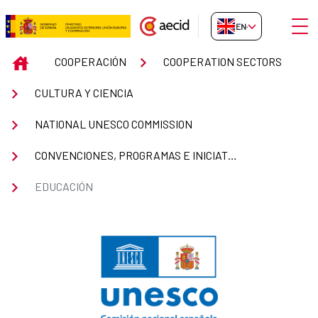
Skip to Main Content
Open
EN-GB
Educación
INICIO
COOPERACIÓN
COOPERATION SECTORS
CULTURA Y CIENCIA
NATIONAL UNESCO COMMISSION
CONVENCIONES, PROGRAMAS E INICIATIVAS DE LA UNESCO
EDUCACIÓN