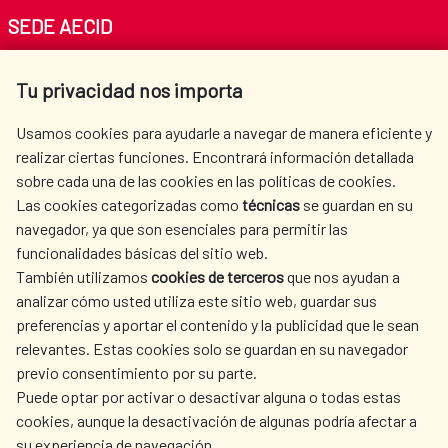
SEDE AECID
Av. Reyes Católicos 4 - 28040 Madrid
Tu privacidad nos importa
Tel. +34 900 20 30 54​​​​​​​
centro.informacion@aecid.es
Usamos cookies para ayudarle a navegar de manera eficiente y
realizar ciertas funciones. Encontrará información detallada
sobre cada una de las cookies en las políticas de cookies.
AECID
WHERE DO WE COOPERATE?
Las cookies categorizadas como
técnicas
se guardan en su
SPANISH HUMANITARIAN
PRESS ROOM
navegador, ya que son esenciales para permitir las
ACTION
funcionalidades básicas del sitio web.
También utilizamos
cookies de terceros
que nos ayudan a
CULTURE AND SCIENCE
LIBRARY
analizar cómo usted utiliza este sitio web, guardar sus
preferencias y aportar el contenido y la publicidad que le sean
relevantes. Estas cookies solo se guardan en su navegador
previo consentimiento por su parte.
Puede optar por activar o desactivar alguna o todas estas
OUR SOCIAL MEDIA
cookies, aunque la desactivación de algunas podría afectar a
su experiencia de navegación.