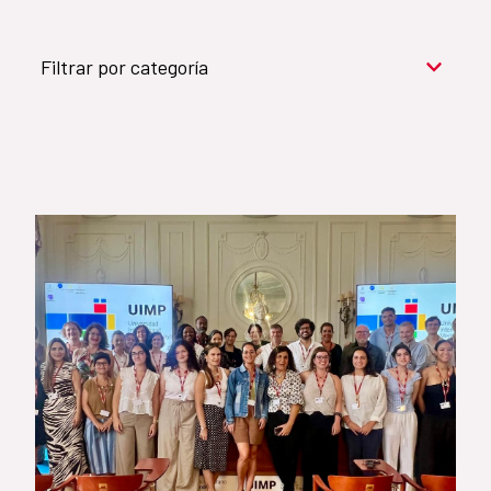
Filtrar por categoría
Cooperación para el desarrollo (909)
Cultura y desarrollo (744)
Acción humanitaria (531)
Objetivos de Desarrollo Sostenible (524)
Género (500)
AMÉRICA LATINA Y CARIBE (490)
España (486)
Agua y saneamiento (333)
Salud (265)
Educación (225)