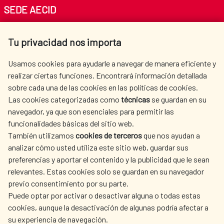
SEDE AECID
Av. Reyes Católicos 4 - 28040 Madrid
Tu privacidad nos importa
Tel. +34 900 20 30 54​​​​​​​
centro.informacion@aecid.es
Usamos cookies para ayudarle a navegar de manera eficiente y
realizar ciertas funciones. Encontrará información detallada
sobre cada una de las cookies en las políticas de cookies.
AECID
WHERE DO WE COOPERATE?
Las cookies categorizadas como
técnicas
se guardan en su
SPANISH HUMANITARIAN
PRESS ROOM
navegador, ya que son esenciales para permitir las
ACTION
funcionalidades básicas del sitio web.
CULTURE AND SCIENCE
LIBRARY
También utilizamos
cookies de terceros
que nos ayudan a
analizar cómo usted utiliza este sitio web, guardar sus
preferencias y aportar el contenido y la publicidad que le sean
relevantes. Estas cookies solo se guardan en su navegador
previo consentimiento por su parte.
Puede optar por activar o desactivar alguna o todas estas
OUR SOCIAL MEDIA
cookies, aunque la desactivación de algunas podría afectar a
su experiencia de navegación.