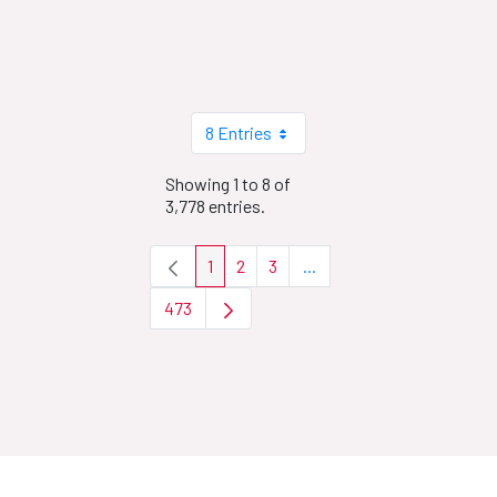
8 Entries
Showing 1 to 8 of
3,778 entries.
1
2
3
...
Page
Page
Page
Intermediate Pages Use T
473
Page