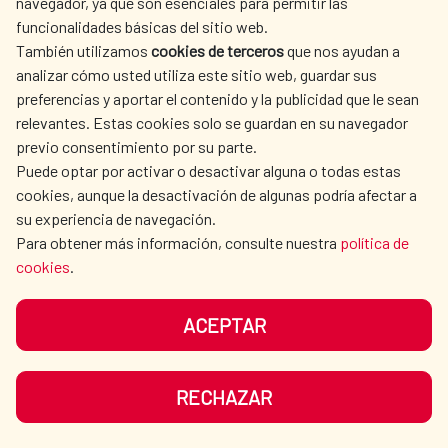
La Red de Escuelas Asociadas de la
navegador, ya que son esenciales para permitir las
funcionalidades básicas del sitio web.
UNESCO refuerza su papel
También utilizamos
cookies de terceros
que nos ayudan a
estratégico en la educación frente
analizar cómo usted utiliza este sitio web, guardar sus
preferencias y aportar el contenido y la publicidad que le sean
a los nuevos retos globales
relevantes. Estas cookies solo se guardan en su navegador
previo consentimiento por su parte.
La Red de Escuelas Asociadas de la
Puede optar por activar o desactivar alguna o todas estas
UNESCO refuerza su papel estratégico en la
cookies, aunque la desactivación de algunas podría afectar a
su experiencia de navegación.
educación frente a los nuevos retos
Para obtener más información, consulte nuestra
política de
globales La Red estrena un espacio
cookies
.
permanente de decisión en el Pleno de la...
Acción cultural
|
Educación
|
Cultura para el Desarrollo
|
ACEPTAR
Cooperación Española
|
LEER MÁS
RECHAZAR