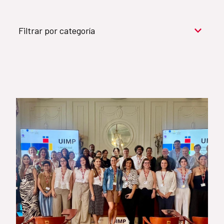
Filtrar por categoría
Cooperación para el desarrollo (909)
Cultura y desarrollo (744)
Acción humanitaria (531)
Objetivos de Desarrollo Sostenible (524)
Género (500)
AMÉRICA LATINA Y CARIBE (490)
España (486)
Agua y saneamiento (333)
Salud (265)
Educación (225)