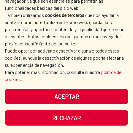
navegador, ya que son esenciales para permitir las
funcionalidades básicas del sitio web.
También utilizamos
cookies de terceros
que nos ayudan a
analizar cómo usted utiliza este sitio web, guardar sus
preferencias y aportar el contenido y la publicidad que le sean
relevantes. Estas cookies solo se guardan en su navegador
previo consentimiento por su parte.
Puede optar por activar o desactivar alguna o todas estas
cookies, aunque la desactivación de algunas podría afectar a
Las personas con discapacidad
su experiencia de navegación.
Para obtener más información, consulte nuestra
política de
protagonizan en Madrid la
cookies
.
exposición urbana «Se busca: Un
mundo para mil millones»
ACEPTAR
Las personas con discapacidad
RECHAZAR
protagonizan en Madrid la exposición
urbana «Se busca: Un mundo para mil