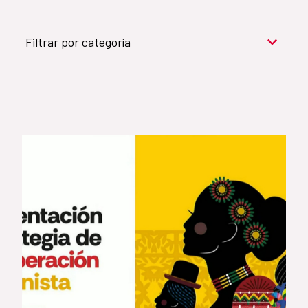
Filtrar por categoría
Cooperación para el desarrollo (909)
Cultura y desarrollo (744)
Acción humanitaria (531)
Objetivos de Desarrollo Sostenible (524)
Género (500)
AMÉRICA LATINA Y CARIBE (490)
España (486)
Agua y saneamiento (333)
Salud (265)
Educación (225)