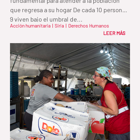
fundamental para atender a la población
que regresa a su hogar De cada 10 personas,
9 viven bajo el umbral de...
Acción humanitaria
|
Siria
|
Derechos Humanos
LEER MÁS