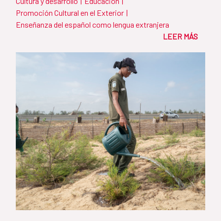
Cultura y desarrollo
|
Educación
|
España
Promoción Cultural en el Exterior
|
Enseñanza del español como lengua extranjera
LEER MÁS