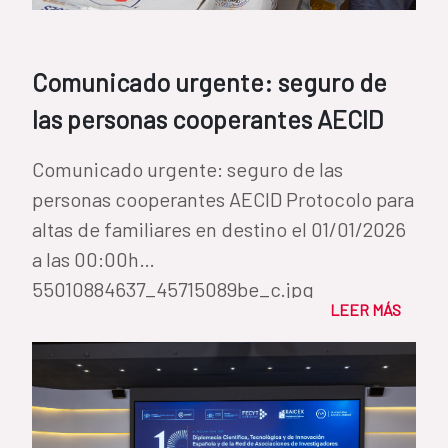
Comunicado urgente: seguro de
las personas cooperantes AECID
Comunicado urgente: seguro de las
personas cooperantes AECID Protocolo para
altas de familiares en destino el 01/01/2026
a las 00:00h
55010884637_45715089be_c.jpg
LEER MÁS
55010884637_45715089be_c (2).jpg...