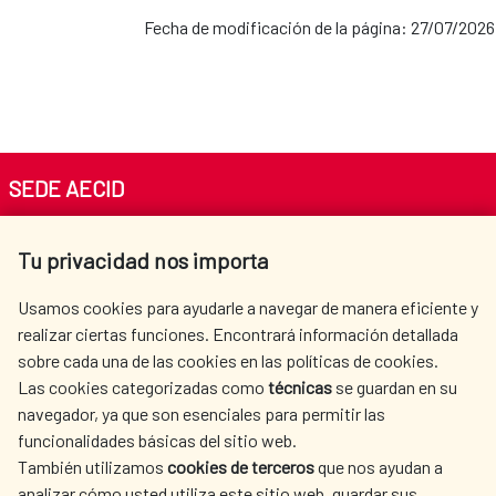
Oficina de la Cooperación Española: Egipto
Fecha de modificación de la página: 27/07/2026
Oficina de la Cooperación Española:
Guatemala
Oficina de la Cooperación Española: Níger
Oficina de la Cooperación Española: Haití
SEDE AECID
Av. Reyes Católicos 4 - 28040 Madrid
Oficina de la Cooperación Española:
Tu privacidad nos importa
Tel. +34 900 20 30 54​​​​​​​
México
centro.informacion@aecid.es
Usamos cookies para ayudarle a navegar de manera eficiente y
realizar ciertas funciones. Encontrará información detallada
Oficina de la Cooperación Española:
sobre cada una de las cookies en las políticas de cookies.
AECID
WHERE DO WE COOPERATE?
Las cookies categorizadas como
técnicas
se guardan en su
Panamá
SPANISH HUMANITARIAN
PRESS ROOM
navegador, ya que son esenciales para permitir las
ACTION
funcionalidades básicas del sitio web.
Oficina de la Cooperación Española:
CULTURE AND SCIENCE
LIBRARY
También utilizamos
cookies de terceros
que nos ayudan a
analizar cómo usted utiliza este sitio web, guardar sus