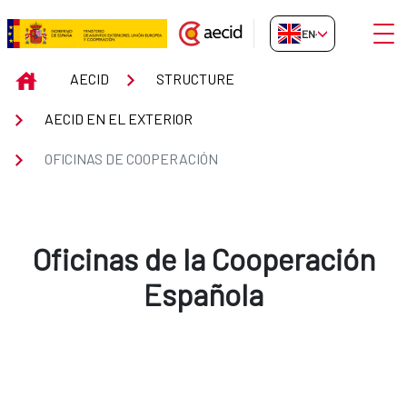
Skip to Main Content
Open
EN-GB
Oficinas de Cooperación
INICIO
AECID
STRUCTURE
AECID EN EL EXTERIOR
OFICINAS DE COOPERACIÓN
Oficinas de la Cooperación
Española