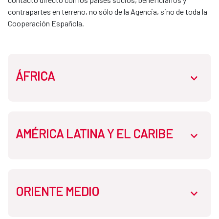
contrapartes en terreno, no sólo de la Agencia, sino de toda la 
Cooperación Española. 
ÁFRICA
abrir.des
AMÉRICA LATINA Y EL CARIBE
Oficina de la Cooperación Española:
abrir.des
Senegal
Oficina de la Cooperación Española:
ORIENTE MEDIO
Oficina de la Cooperación Española: Bolivia
abrir.des
Argelia