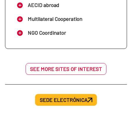
Sur (Argentina, Brasil, Chile y Uruguay)
AECID abroad
Oficina de la Cooperación Española:
Multilateral Cooperation
Oficina de la Cooperación Española: Costa
Nigeria
NGO Coordinator
Rica
Oficina de la Cooperación Española:
Oficina de la Cooperación Española: Cuba
Marruecos
SEE MORE SITES OF INTEREST
Oficina de la Cooperación Española: Mali
Oficina de la Cooperación Española:
Ecuador
SEDE ELECTRÓNICA
Oficina de la Cooperación Española: Túnez
Oficina de la Cooperación Española: El
Salvador