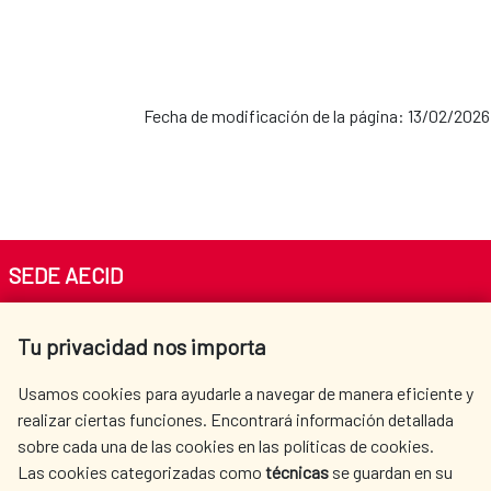
Fecha de modificación de la página: 13/02/2026
SEDE AECID
Av. Reyes Católicos 4 - 28040 Madrid
Tu privacidad nos importa
Tel. +34 900 20 30 54​​​​​​​
centro.informacion@aecid.es
Usamos cookies para ayudarle a navegar de manera eficiente y
realizar ciertas funciones. Encontrará información detallada
sobre cada una de las cookies en las políticas de cookies.
AECID
WHERE DO WE COOPERATE?
Las cookies categorizadas como
técnicas
se guardan en su
SPANISH HUMANITARIAN
PRESS ROOM