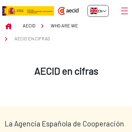
Skip to Main Content
Open
EN-GB
AECID en cifras
INICIO
AECID
WHO ARE WE
AECID EN CIFRAS
AECID en cifras
La Agencia Española de Cooperación