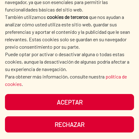
navegador, ya que son esenciales para permitir las
ACTION
funcionalidades básicas del sitio web.
CULTURE AND SCIENCE
LIBRARY
También utilizamos
cookies de terceros
que nos ayudan a
analizar cómo usted utiliza este sitio web, guardar sus
preferencias y aportar el contenido y la publicidad que le sean
relevantes. Estas cookies solo se guardan en su navegador
previo consentimiento por su parte.
Puede optar por activar o desactivar alguna o todas estas
OUR SOCIAL MEDIA
cookies, aunque la desactivación de algunas podría afectar a
su experiencia de navegación.
Para obtener más información, consulte nuestra
política de
cookies
.
ACEPTAR
TERMS OF USE
DATA PROTECTION
COOKIE POLICY
BROWSING GUIDE
RECHAZAR
ACCESSIBILITY
SITEMAP