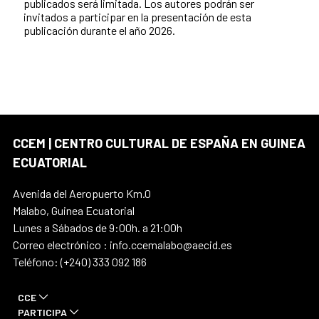
publicados será limitada. Los autores podrán ser
invitados a participar en la presentación de esta
publicación durante el año 2026.
CCEM | CENTRO CULTURAL DE ESPAÑA EN GUINEA
ECUATORIAL
Avenida del Aeropuerto Km.0
Malabo, Guinea Ecuatorial
Lunes a Sábados de 9:00h. a 21:00h
Correo electrónico : info.ccemalabo@aecid.es
Teléfono: (+240) 333 092 186
CCE
PARTICIPA