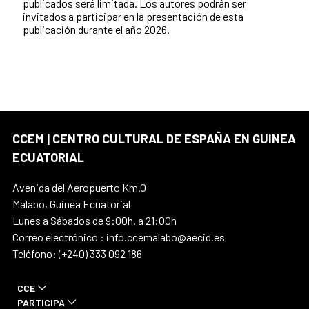
publicados será limitada. Los autores podrán ser
invitados a participar en la presentación de esta
publicación durante el año 2026.
CCEM | CENTRO CULTURAL DE ESPAÑA EN GUINEA
ECUATORIAL
Avenida del Aeropuerto Km.0
Malabo, Guinea Ecuatorial
Lunes a Sábados de 9:00h. a 21:00h
Correo electrónico : info.ccemalabo@aecid.es
Teléfono: (+240) 333 092 186
CCE
PARTICIPA