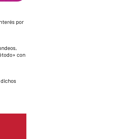
interés por
sondeos,
método» con
 dichos