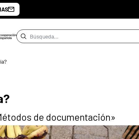
IAS
Barra de búsqueda
ía?
a?
 «Métodos de documentación»