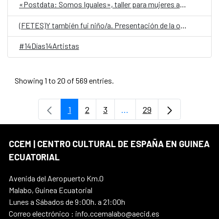
«Postdata: Somos Iguales», taller para mujeres adolescentes y adultas mayores
(FETES)Y también fui niño/a. Presentación de la obra ganadora de Bata «La Madre no solo es tu progenitora»
#14Días14Artistas
Showing 1 to 20 of 569 entries.
1
2
3
...
29
Page
Page
Page
Intermediate Pages Use T
Page
CCEM | CENTRO CULTURAL DE ESPAÑA EN GUINEA
ECUATORIAL
Avenida del Aeropuerto Km.0
Malabo, Guinea Ecuatorial
Lunes a Sábados de 9:00h. a 21:00h
Correo electrónico : info.ccemalabo@aecid.es