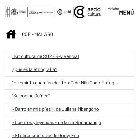
Skip to Main Content
MENÚ
INICIO
CCE - MALABO
¡Kit cultural de SÚPER-vivencia!
¿Qué es la etnografía?
“El espíritu guardián de litoral”, de Nila Ondo Matogo, abre la quinta edición de Cuentos en Red
“Se cocina Guinea”
«Barro en mis pies», de Juliana Mbengono
«Cuentos y leyendas» de la cía Bocamandja
«El percusionista» de Gorsy Edú