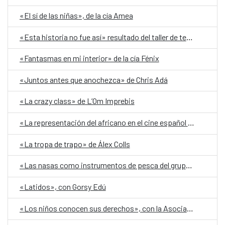
«El sí de las niñas», de la cía Amea
«Esta historia no fue así» resultado del taller de teatro del CCEM
«Fantasmas en mi interior» de la cía Fénix
«Juntos antes que anochezca» de Chris Adá
«La crazy class» de L’Om Imprebis
«La representación del africano en el cine español desde la segunda mitad del siglo XX», por José Manuel Maroto
«La tropa de trapo» de Álex Colls
«Las nasas como instrumentos de pesca del grupo étnico fang», por Jaime Abeso Ondó
«Latidos», con Gorsy Edú
«Los niños conocen sus derechos», con la Asociación Biriaelat