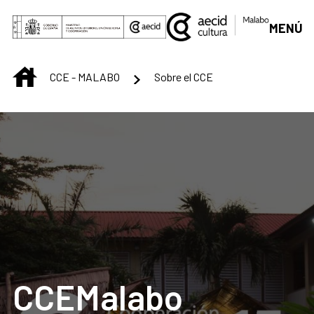
Skip to Main Content
MENÚ
INICIO
CCE - MALABO
Sobre el CCE
CCEMalabo