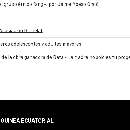
l grupo étnico fang», por Jaime Abeso Ondó
sociación Biriaelat
jeres adolescentes y adultas mayores
 de la obra ganadora de Bata «La Madre no solo es tu prog
 GUINEA ECUATORIAL