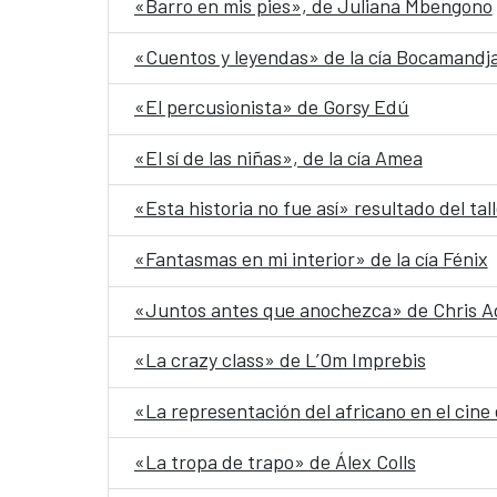
«Barro en mis pies», de Juliana Mbengono
«Cuentos y leyendas» de la cía Bocamandj
«El percusionista» de Gorsy Edú
«El sí de las niñas», de la cía Amea
«Esta historia no fue así» resultado del ta
«Fantasmas en mi interior» de la cía Fénix
«Juntos antes que anochezca» de Chris A
«La crazy class» de L’Om Imprebis
«La representación del africano en el cine
«La tropa de trapo» de Álex Colls