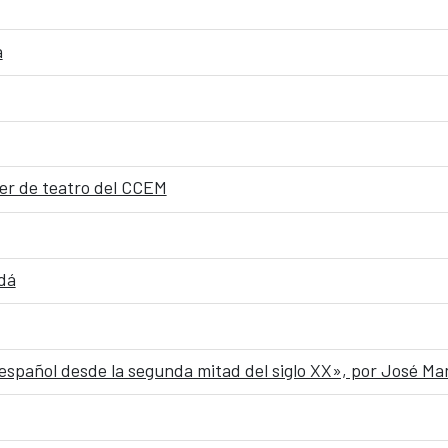
a
ller de teatro del CCEM
dá
 español desde la segunda mitad del siglo XX», por José M