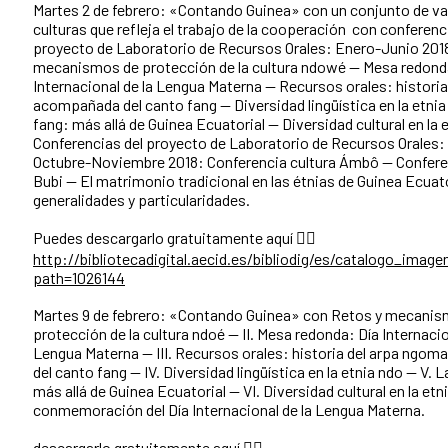
Martes 2 de febrero: «Contando Guinea» con un conjunto de v
culturas que refleja el trabajo de la cooperación con conferenc
proyecto de Laboratorio de Recursos Orales: Enero-Junio 201
mecanismos de protección de la cultura ndowé -- Mesa redond
Internacional de la Lengua Materna -- Recursos orales: histori
acompañada del canto fang -- Diversidad lingüística en la etnia 
fang: más allá de Guinea Ecuatorial -- Diversidad cultural en la e
Conferencias del proyecto de Laboratorio de Recursos Orales
Octubre-Noviembre 2018: Conferencia cultura Ámbô -- Confere
Bubi -- El matrimonio tradicional en las étnias de Guinea Ecuato
generalidades y particularidades.
Puedes descargarlo gratuitamente aquí 👇🏾
http://bibliotecadigital.aecid.es/bibliodig/es/catalogo_ima
path=1026144
Martes 9 de febrero: «Contando Guinea» con Retos y mecani
protección de la cultura ndoé -- II. Mesa redonda: Día Internacio
Lengua Materna -- III. Recursos orales: historia del arpa ng
del canto fang -- IV. Diversidad lingüística en la etnia ndo -- V. 
más allá de Guinea Ecuatorial -- VI. Diversidad cultural en la etn
conmemoración del Día Internacional de la Lengua Materna.
descargarlo gratuitamente aquí 👇🏾