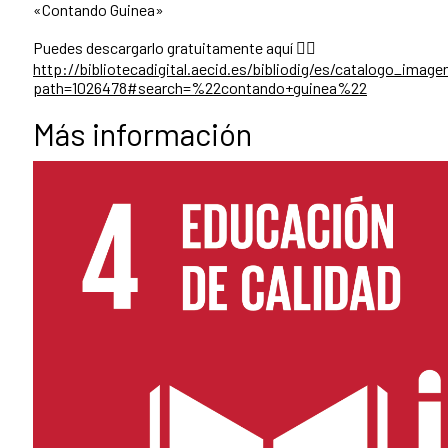
«Contando Guinea»
Puedes descargarlo gratuitamente aquí 👇🏾
http://bibliotecadigital.aecid.es/bibliodig/es/catalogo_ima
path=1026478#search=%22contando+guinea%22
Más información