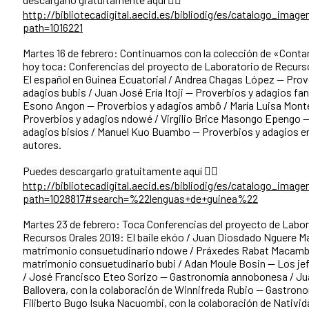
http://bibliotecadigital.aecid.es/bibliodig/es/catalogo_ima
path=1016221
Martes 16 de febrero: Continuamos con la colección de «Cont
hoy toca: Conferencias del proyecto de Laboratorio de Recurs
El español en Guinea Ecuatorial / Andrea Chagas López -- Prov
adagios bubis / Juan José Ería Itoji -- Proverbios y adagios fa
Esono Angon -- Proverbios y adagios ambô / María Luisa Monte
Proverbios y adagios ndowé / Virgilio Brice Masongo Epengo -
adagios bisíos / Manuel Kuo Buambo -- Proverbios y adagios en
autores.
Puedes descargarlo gratuitamente aquí 👇🏾
http://bibliotecadigital.aecid.es/bibliodig/es/catalogo_ima
path=1028817#search=%22lenguas+de+guinea%22
Martes 23 de febrero: Toca Conferencias del proyecto de Labor
Recursos Orales 2019: El baile ekóo / Juan Diosdado Nguere Ma
matrimonio consuetudinario ndowe / Práxedes Rabat Macambo
matrimonio consuetudinario bubi / Adan Moule Bosin -- Los jef
/ José Francisco Eteo Sorizo -- Gastronomía annobonesa / Ju
Ballovera, con la colaboración de Winnifreda Rubio -- Gastrono
Filiberto Bugo Isuka Nacuombi, con la colaboración de Nativid