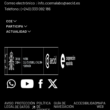
Correo electrónico : info.ccemalabo@aecid.es
Teléfono: (+240) 333 092 186
CCE
PARTICIPA
ACTUALIDAD
Whatsapp
Youtube
Facebook
X
AVISO
PROTECCIÓN
POLÍTICA
GUÍA DE
ACCESIBILIDAD
MAPA
LEGAL
DE
NAVEGACIÓN
WEB
DE DATOS
COOKIES