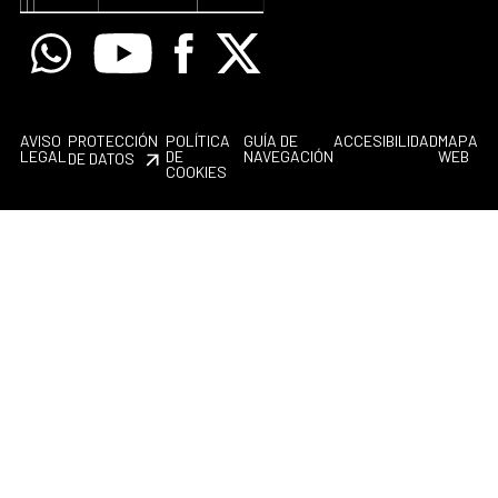
Whatsapp
Youtube
Facebook
X
AVISO
PROTECCIÓN
POLÍTICA
GUÍA DE
ACCESIBILIDAD
MAPA
LEGAL
DE
NAVEGACIÓN
WEB
DE DATOS
COOKIES