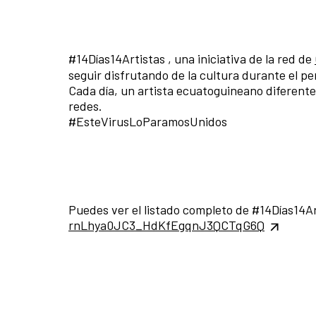
#14Días14Artistas , una iniciativa de la red de
seguir disfrutando de la cultura durante el
Cada día, un artista ecuatoguineano diferente
redes.
#EsteVirusLoParamosUnidos
Puedes ver el listado completo de #14Días14A
rnLhya0JC3_HdKfEgqnJ3QCTqG6Q