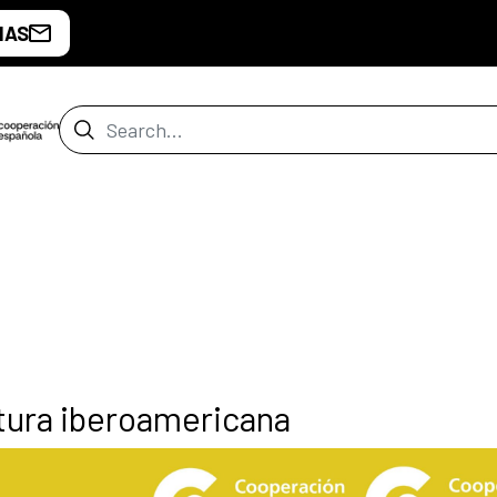
IAS
Search Bar
ltura iberoamericana