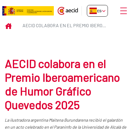
Saltar al contenido principal
Abrir
ES-ES
AECID colabora en el Premio Ib
INICIO
AECID COLABORA EN EL PREMIO IBEROAMERICANO DE HUMOR GRÁFICO QUEVEDOS 2025
AECID colabora en el
Premio Iberoamericano
de Humor Gráfico
Quevedos 2025
La ilustradora argentina Maitena Burundarena recibió el galardón
en un acto celebrado en el Paraninfo de la Universidad de Alcalá de