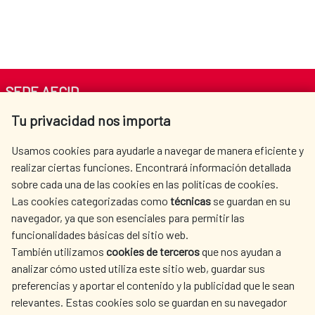
SEDE AECID
Tu privacidad nos importa
Av. Reyes Católicos 4 - 28040 Madrid
Tel. +34 900 20 30 54​​​​​​​
Usamos cookies para ayudarle a navegar de manera eficiente y
centro.informacion@aecid.es
realizar ciertas funciones. Encontrará información detallada
sobre cada una de las cookies en las políticas de cookies.
Las cookies categorizadas como
técnicas
se guardan en su
LA AECID
DÓNDE COOPERAMOS
navegador, ya que son esenciales para permitir las
ACCIÓN HUMANITARIA
SALA DE PRENSA
funcionalidades básicas del sitio web.
CULTURA Y CIENCIA
BIBLIOTECA
También utilizamos
cookies de terceros
que nos ayudan a
analizar cómo usted utiliza este sitio web, guardar sus
preferencias y aportar el contenido y la publicidad que le sean
relevantes. Estas cookies solo se guardan en su navegador