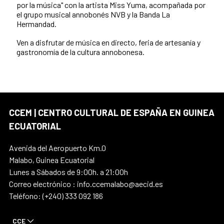
por la música" con la artista Miss Yuma, acompañada por
el grupo musical annobonés NVB y la Banda La
Hermandad.
Ven a disfrutar de música en directo, feria de artesanía y
gastronomía de la cultura annobonesa.
CCEM | CENTRO CULTURAL DE ESPAÑA EN GUINEA
ECUATORIAL
Avenida del Aeropuerto Km.0
Malabo, Guinea Ecuatorial
Lunes a Sábados de 9:00h. a 21:00h
Correo electrónico : info.ccemalabo@aecid.es
Teléfono: (+240) 333 092 186
CCE