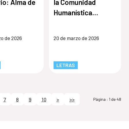
io: Alma de
la Comunidad
Humanística
Agarram Literaria
zo de 2026
20 de marzo de 2026
LETRAS
7
8
9
10
>
>>
Página :
1 de 48