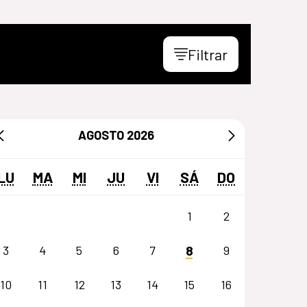
Filtrar
AGOSTO
2026
LU
MA
MI
JU
VI
SÁ
DO
1
2
8
3
4
5
6
7
9
10
11
12
13
14
15
16