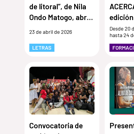
de litoral”, de Nila
ACERCA.
Ondo Matogo, abre
edición
la quinta edición de
textos 
Desde 20 d
23 de abril de 2026
hasta 24 d
Cuentos en Red
digital
LETRAS
FORMAC
mercado
Convocatoria de
Present