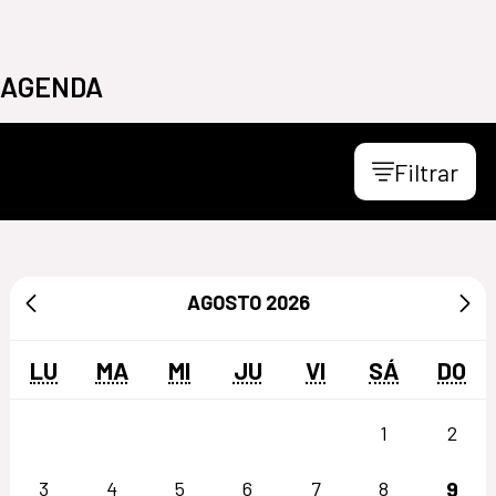
AGENDA
Filtrar
AGOSTO
2026
LU
MA
MI
JU
VI
SÁ
DO
1
2
9
3
4
5
6
7
8