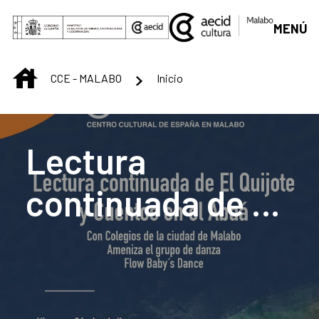
Saltar al contenido principal
MENÚ
INICIO
CCE - MALABO
Inicio
Centro Cultural de M
Lectura
continuada de El
Quijote y Cuentos
en el Abaá