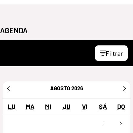
AGENDA
Filtrar
AGOSTO
2026
LU
MA
MI
JU
VI
SÁ
DO
1
2