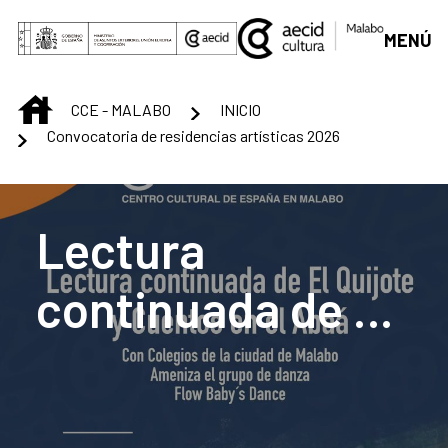
Saltar al contenido principal
MENÚ
INICIO
CCE - MALABO
INICIO
Convocatoria de residencias artísticas 2026
Centro Cultural de M
Lectura
continuada de El
Quijote y Cuentos
en el Abaá