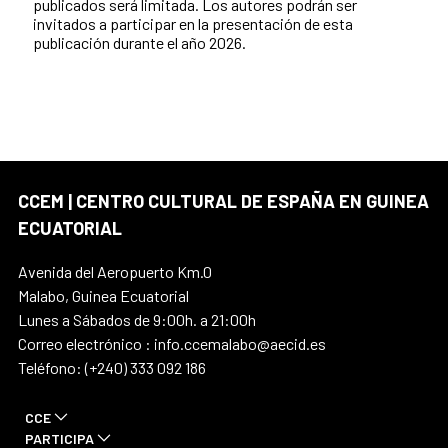
publicados será limitada. Los autores podrán ser
invitados a participar en la presentación de esta
publicación durante el año 2026.
CCEM | CENTRO CULTURAL DE ESPAÑA EN GUINEA
ECUATORIAL
Avenida del Aeropuerto Km.0
Malabo, Guinea Ecuatorial
Lunes a Sábados de 9:00h. a 21:00h
Correo electrónico : info.ccemalabo@aecid.es
Teléfono: (+240) 333 092 186
CCE
PARTICIPA