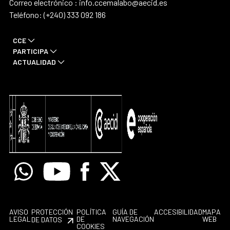
Correo electrónico : info.ccemalabo@aecid.es
Teléfono: (+240) 333 092 186
CCE
PARTICIPA
ACTUALIDAD
Whatsapp
Youtube
Facebook
X
AVISO
PROTECCIÓN
POLÍTICA
GUÍA DE
ACCESIBILIDAD
MAPA
LEGAL
DE
NAVEGACIÓN
WEB
DE DATOS
COOKIES