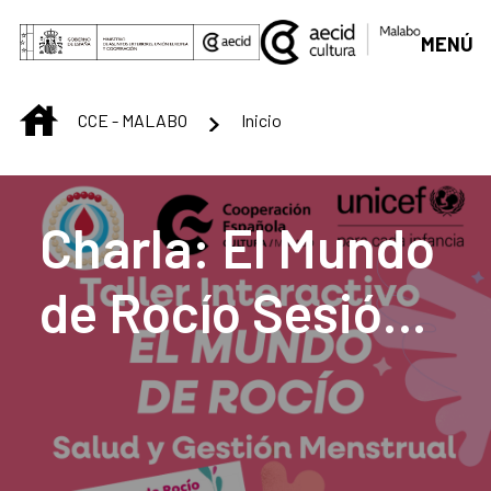
Skip to Main Content
MENÚ
INICIO
CCE - MALABO
Inicio
Centro Cultural de M
Charla: El Mundo
de Rocío Sesión
interactiva para
la salud y gestión