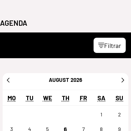
AGENDA
Filtrar
AUGUST
2026
MO
TU
WE
TH
FR
SA
SU
1
2
6
3
4
5
7
8
9