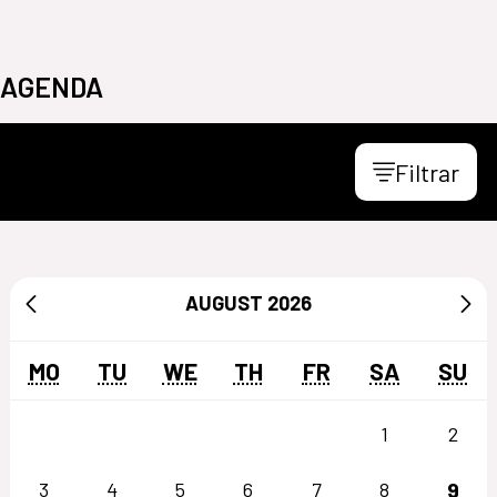
AGENDA
Filtrar
AUGUST
2026
MO
TU
WE
TH
FR
SA
SU
1
2
9
3
4
5
6
7
8