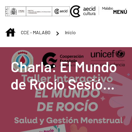
Skip to Main Content
MENÚ
INICIO
CCE - MALABO
Inicio
Centro Cultural de M
Charla: El Mundo
de Rocío Sesión
interactiva para
la salud y gestión