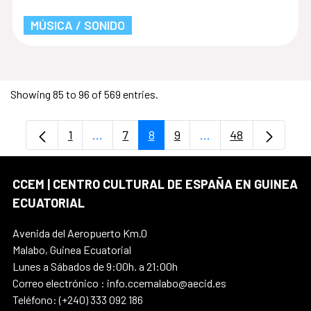
MÚSICA / SONIDO
Showing 85 to 96 of 569 entries.
1
...
7
8
9
...
48
Page
Intermediate Pages Use TAB to navigate
Page
Page
Page
Intermediate Pages 
Page
CCEM | CENTRO CULTURAL DE ESPAÑA EN GUINEA
ECUATORIAL
Avenida del Aeropuerto Km.0
Malabo, Guinea Ecuatorial
Lunes a Sábados de 9:00h. a 21:00h
Correo electrónico : info.ccemalabo@aecid.es
Teléfono: (+240) 333 092 186