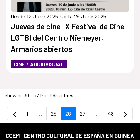
Desde 12 June 2025 hasta 26 June 2025
Jueves de cine: X Festival de Cine
LGTBI del Centro Niemeyer,
Armarios abiertos
CINE / AUDIOVISUAL
Showing 301 to 312 of 569 entries.
1
...
25
26
27
...
48
Page
Intermediate Pages Use TAB to navigate.
Page
Page
Page
Intermediate Page
Page
CCEM | CENTRO CULTURAL DE ESPAÑA EN GUINEA