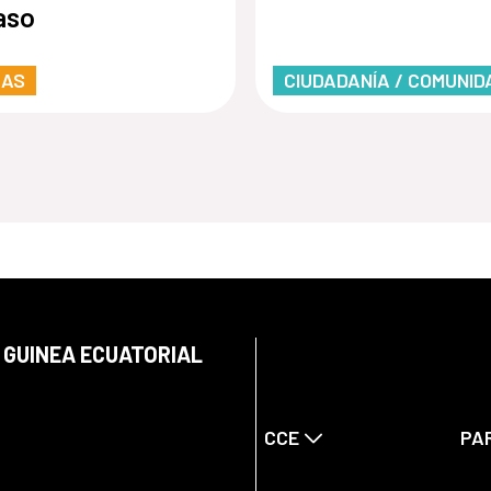
aso
RAS
CIUDADANÍA / COMUNID
 GUINEA ECUATORIAL
CCE
PA