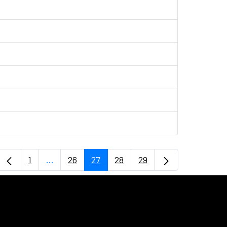
1
...
26
27
28
29
Page
Intermediate Pages Use TAB to navigate.
Page
Page
Page
Page