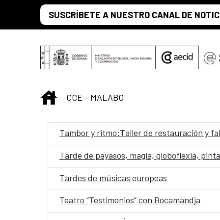
Skip to Main Content
SUSCRÍBETE A NUESTRO CANAL DE NOTIC
INICIO
CCE - MALABO
Tambor y ritmo:Taller de restauración y fa
Tarde de payasos, magia, globoflexia, p
Tardes de músicas europeas
Teatro “Testimonios” con Bocamandja