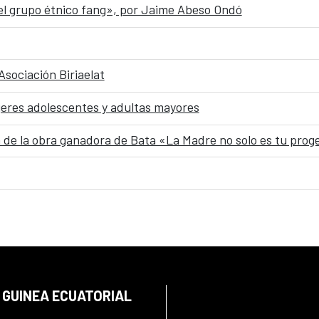
l grupo étnico fang», por Jaime Abeso Ondó
sociación Biriaelat
jeres adolescentes y adultas mayores
 de la obra ganadora de Bata «La Madre no solo es tu prog
 GUINEA ECUATORIAL