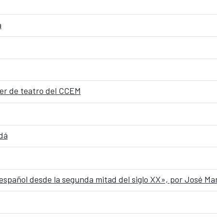
a
ller de teatro del CCEM
dá
 español desde la segunda mitad del siglo XX», por José M