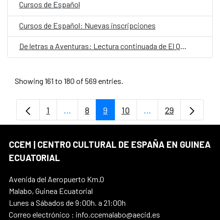
Cursos de Español
Cursos de Español: Nuevas inscripciones
De letras a Aventuras: Lectura continuada de El Quijote y de Cuentos de Abaá en el CCEM
Showing 161 to 180 of 569 entries.
1
...
8
9
10
...
29
Page
Intermediate Pages Use TAB to navigate
Page
Page
Page
Intermediate Pages
Page
CCEM | CENTRO CULTURAL DE ESPAÑA EN GUINEA
ECUATORIAL
Avenida del Aeropuerto Km.0
Malabo, Guinea Ecuatorial
Lunes a Sábados de 9:00h. a 21:00h
Correo electrónico : info.ccemalabo@aecid.es