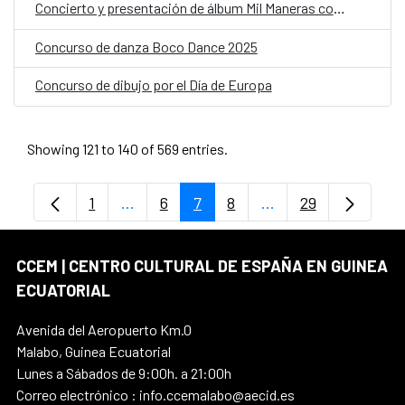
Concierto y presentación de álbum Mil Maneras con Nélida Karr en colaboración de Mario Mas
Concurso de danza Boco Dance 2025
Concurso de dibujo por el Día de Europa
Showing 121 to 140 of 569 entries.
1
...
6
7
8
...
29
Page
Intermediate Pages Use TAB to navigate
Page
Page
Page
Intermediate Pages 
Page
CCEM | CENTRO CULTURAL DE ESPAÑA EN GUINEA
ECUATORIAL
Avenida del Aeropuerto Km.0
Malabo, Guinea Ecuatorial
Lunes a Sábados de 9:00h. a 21:00h
Correo electrónico : info.ccemalabo@aecid.es