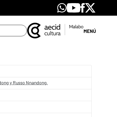
Whatsapp
Youtube
Facebook
X
MENÚ
Ndong y Russo Nnandong.