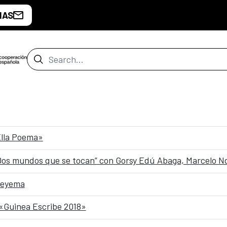
IAS
Search Bar
lla Poema»
 Dos mundos que se tocan” con Gorsy Edú Abaga, Marcelo 
yeyema
 «Guinea Escribe 2018»