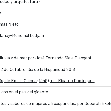
iudad y arquitectura»
n
omás Nieto
de Nanãy-Menemôl Lêdjam
 lluvia y de mar por José Fernando Siale Djangani
12 de Octubre, Día de la Hispanidad 2018
bis, de Emilio Guinea (1949), por Ricardo Domínguez
igos en el país del gigante
atos y saberes de mujeres afroespañolas, por Deborah Eko