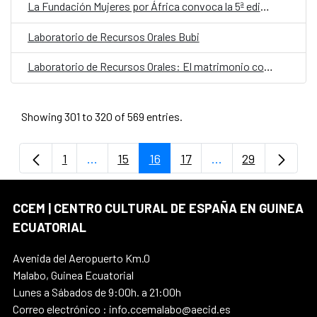
La Fundación Mujeres por África convoca la 5ª edición del programa Ellas Investigan
Laboratorio de Recursos Orales Bubi
Laboratorio de Recursos Orales: El matrimonio consuetudinario ndowé
Showing 301 to 320 of 569 entries.
1
...
15
16
17
...
29
Page
Intermediate Pages Use TAB to navigate.
Page
Page
Page
Intermediate Page
Page
CCEM | CENTRO CULTURAL DE ESPAÑA EN GUINEA
ECUATORIAL
Avenida del Aeropuerto Km.0
Malabo, Guinea Ecuatorial
Lunes a Sábados de 9:00h. a 21:00h
Correo electrónico : info.ccemalabo@aecid.es