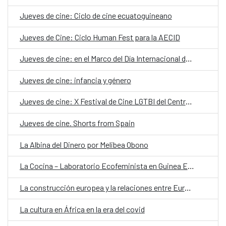
Jueves de cine: Ciclo de cine ecuatoguineano
Jueves de Cine: Ciclo Human Fest para la AECID
Jueves de cine: en el Marco del Día Internacional de la Mujer : Ciclo de Cines “Mujer y cine” en colaboración con Human Fest
Jueves de cine: infancia y género
Jueves de cine: X Festival de Cine LGTBI del Centro Niemeyer, Armarios abiertos
Jueves de cine. Shorts from Spain
La Albina del Dinero por Melibea Obono
La Cocina – Laboratorio Ecofeminista en Guinea Ecuatorial
La construcción europea y la relaciones entre Europa y África
La cultura en África en la era del covid