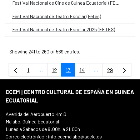
Festival Nacional de Cine de Guinea Ecuatorial (FENACI)
Festival Nacional de Teatro Escolar (Fetes)
Festival Nacional de Teatro Escolar 2025 (FETES)
Showing 241 to 260 of 569 entries.
1
...
12
13
14
...
29
Page
Intermediate Pages Use TAB to navigate.
Page
Page
Page
Intermediate Page
Page
CCEM | CENTRO CULTURAL DE ESPAÑA EN GUINEA
ECUATORIAL
Avenida del Aeropuerto Km.0
Malabo, Guinea Ecuatorial
Lunes a Sábados de 9:00h. a 21:00h
Correo electrónico : info.ccemalabo@aecid.es